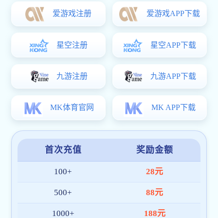
巴埃纳期待首发对阵佛得角感谢国家队的支持与帮助
2026-07-14
雄鹿队签约落选秀前锋拉斐尔卡斯特罗达成双向合同协议
2026-07-13
英超近期积分榜揭晓曼城领跑诺丁汉森林与伯恩茅斯紧随其后
2026-07-12
从落选秀到冠军拼图卡鲁索四年八千一百万的攻防传奇
2026-07-10
波切蒂诺世界杯后或辞去美国队帅印有人推荐其执教米兰
2026-07-09
皇马内部纷争升级球员与教练之间的矛盾引发关注
2026-07-08
安赫尔戈麦斯离开曼联后对英格兰足球的深切情感与关注
2026-07-07
米兰寻求新帅波切蒂诺朗尼克迟迟未回应邀约
2026-07-06
韦德与哈登对比36岁成就热媒点评两位球星命运天壤之别
2026-07-05
约基奇愿意留队掘金信任他的承诺阵容将迎来调整
2026-07-04
肯纳德季后赛前两场大爆发后突然失常三战仅得11分引发关注
2026-07-03