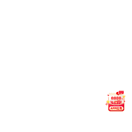
贝拉尔多强调夺冠之路艰难必须全力以赴
在足球比赛中，夺冠之路往往充满艰辛与挑战。近期，贝拉尔多
对球队的...
2026-06-17
#2
BBC分析斯洛特若继续执教埃利奥特在利
本文将围绕“BBC分析斯洛特若继续执教 埃利奥特在利物浦前景