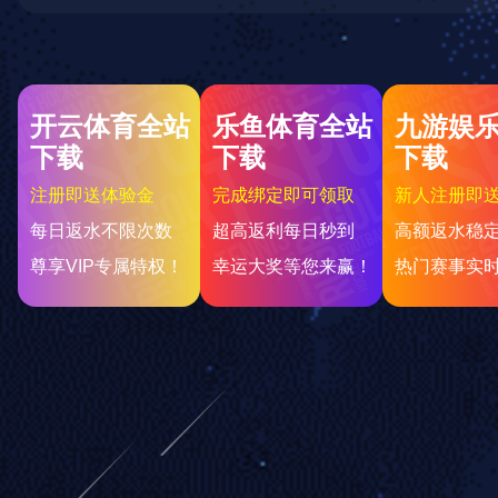
首轮季后赛前两场比赛，肯纳德如同脱胎
仅帮助团队取得胜利，也让他成为媒体和
值得一提的是，肯纳德在这两场比赛中的
够自由发挥。这种良好的氛围为他的爆发
2、失常表现的具体分析
具体来看，第三场比赛时，对手显然针对
之间缺乏默契配合也是导致其失常的重要
此外，身体疲劳可能也是一个不可忽视的
疲惫，使得原本充满自信心的肯纳德陷入
3、原因探讨与心理因素
对于肯纳德突然失常的原因，有多方面因