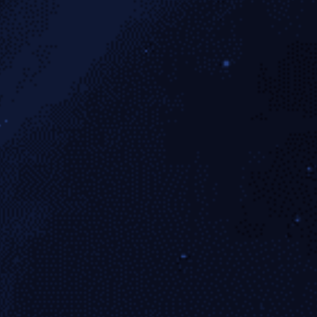
附属实验中
大学附属实验中学的同学们充满期...
诺丁汉森林
广泛关注。在新一轮比赛结束后，曼...
取在淘汰赛
在场上的表现备受瞩目。然而，在与...