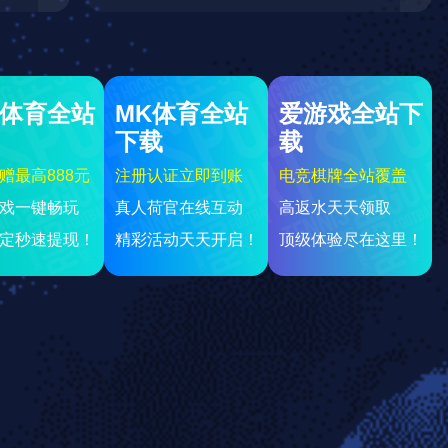
的三分球命中率震惊全场。这种出色表现不
，同时教练组也给予了他充分信任，让他能
这直接导致他无法顺畅出手。此外，与队友
而错失得分机会。
竞技状态。而这种情绪上的波动和身体上的
大了对他的防守压力，这是造成他低迷的重