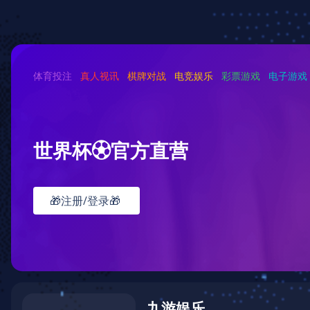
威尼斯人登录网
欢迎访问
威尼斯人登录网址
，提供全
同步更新千场比