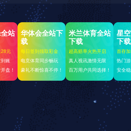
换骨般大放异彩。他在第一场比赛中砍下超过30分，并且以高效
球迷关注的焦点，更是提升了队友们士气。
表现并非偶然。他针对对手进行了详细研究，并制定了相应战术
提供了最佳条件，使得他能在关键时刻挺身而出。
他进行了重点盯防。每次持球时，都有多名防守球员快速包夹，
因素。在某些关键时刻，他未能及时传球给位置更好的队友，从
问题。在连续高强度对抗之后，身体状况下降会直接影响到个人
困境，对他的发挥造成严重干扰。
素值得探讨。首先，从技术层面来看，对手提前做好了布置，加