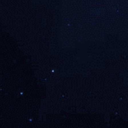
弗拉格重返母校杜克大学训练
在体育界，勤奋与努力常常是取得成
2026-07-20
威尼斯人登录网址
威尼斯人登录网址是官方网站提供综
天
合娱乐与体育服务，涵盖足球、篮
s
球、电竞等赛事资讯、数据分析及互
动游戏体验。【威尼斯人登录网址】
支持网页版与移动端访问，提供手机
版、app下载、登录入口、官方网
站、网页版、平台、网址、地址、注
册、娱乐入口，方便用户实时获取赛
事动态和参与互动娱乐。平台持续优