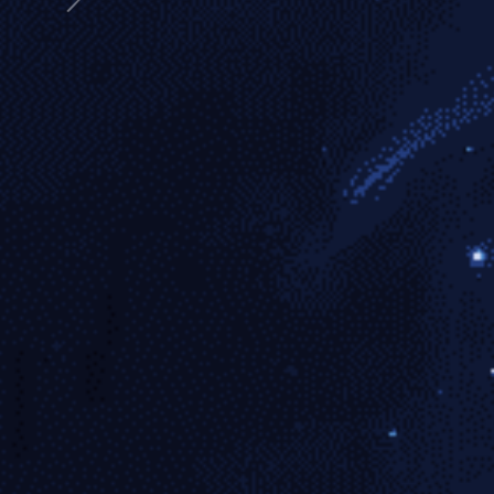
要原因之一。当一位球员被对方重点盯防
其次，从心理层面考虑，这种突如其来的
虑感，而不是继续保持轻松愉快地打球心
最后，不可忽视的是团队合作的问题。虽
合，将很难支持单个球员发挥潜力。因此
4、对球队整体影响及
尽管肯纳德近期表现不佳，但不可否认的
献。目前看来，其低迷期或许只是短暂现
从长远来看，对于年轻球员而言，这样艰
自身技术储备，以便在各种情况下都能有
同时，全队上下也应该对此保持积极态度