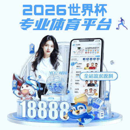
注册入口
威尼斯人登录网址
APP与网页
版入口｜畅享全球体育赛事与
数据服务
欢迎访问
威尼斯人登录网址
，提供全面覆盖足
球、篮球、电竞等项目的赛事资讯与数据内容，
支持
APP下载
与
网页使用
，每日同步更新千场
比赛，聚焦热门体育内容， 助您轻松获取赛事
动态，掌握比赛节奏。