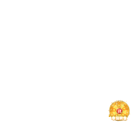
展现自我的机会，因为这些年轻人的潜力往往是巨大
的，而适当的平台能够让他们迅速成长。通过这样的
方式，可以建立起一个具有竞争力且充满活力的新一
代国家队。
此外，他还积极参与一些有关国家队建设的话题讨
论，与业内人士分享自己的见解，以期推动整个团队
朝着更高目标迈进。他坚信，只要大家齐心协力，就
一定能够迎来属于英格兰足球的新辉煌。
4、社会责任与公益事业参与
安赫尔·戈麦斯始终相信运动员除了在场上的表现外，
还肩负着更大的社会责任。因此，在离开曼联之后，
他将目光投向了公益事业，通过参与慈善活动来回馈