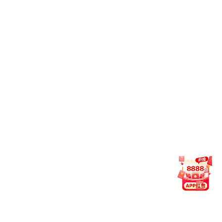
综上所述，安赫尔·戈麦斯虽然已离开曼联，但他对于
英格兰足球深切情感与关注从未减弱。从持续关注英
超赛事，到思考青训系统，再到期待国家队发展，以
及积极参与公益事业，每一步都体现出他作为一名运
动员所具备的人文关怀与社会责任感。这份坚持不仅
彰显了他的个性特色，更为广大青年树立了良好的榜
样。
可以预见的是，无论未来身处何方，安赫尔·戈麦斯都
会继续用自己的方式表达对英格兰足球的不懈追求。
在这个过程中，我们期待看到他的努力带来更多正面
的改变，也期望他能为下一代球员铺筑出通往成功之
路，让他们同样拥有绚丽多彩的人生旅程。