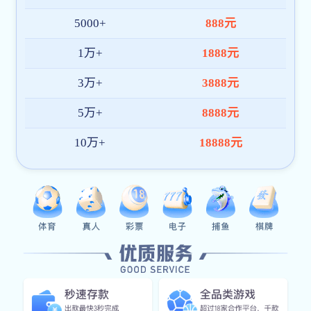
更是文化与激情交融的平台。他在社交媒体上时常分
享自己观看比赛时的心得体会，表达自己对于球队和
球员们表现的看法。这种参与，让他即使身处异地，
也能与英超保持紧密联系。
随着职业生涯的发展，戈麦斯逐渐认识到英超联赛在
全球范围内的重要性。他经常分析各支球队之间的发
展动态，并试图理解不同战术风格如何影响比赛结
果。这种深入研究，不仅提升了他的足球视野，也让
他更加珍惜自己曾经作为一名球员所获得的一切经
历。
此外，戈麦斯还积极参加各种足球相关活动，通过交
流与分享不断加深自己与英超联赛之间的联系。他希
望借此机会，将自己的经验传递给年轻球员，引导他