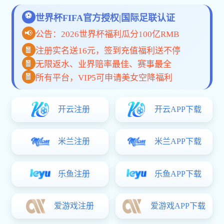
手机App
网页版
乔约翰逊分析活塞优势在于防守表
现并期待哈里斯成为球队二当家
2026-06-20 00:11
49 次阅读
首页
/
体育热点
在当今的NBA联盟中，球队之间的竞争异常激烈，而