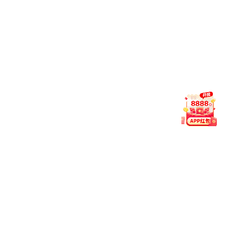
路。
最终，我们要明白，每位优秀运动员都应当拥有一个
值得铭记和尊重的告别时刻。而我们作为观众，应当
用心去见证这一切，将这份荣光永远铭记于心，共同
期待未来更多精彩故事的发展！
上一篇：
国青与海港B队教学赛战平邵佳一…
下一篇：
里克尔梅直言不讳质疑老佛爷亲信