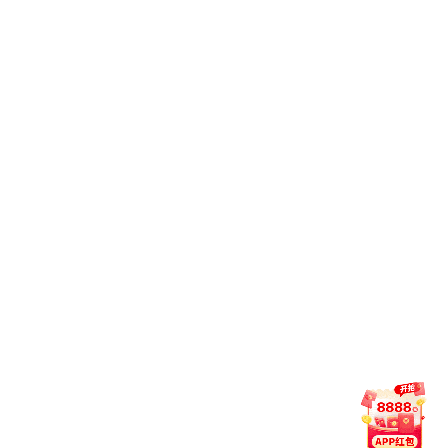
胜利，是他们共同努力、不懈追求成果的一次真实写
照。这不仅仅是一场胜利，更是他们迈向辉煌未来的
重要一步，也是NBA未来发展的缩影之一。
总结：
SDA及其“小弟”们携手共进，通过出色表现重创湖
人，再次证明新生代选手正在崛起并逐步取代昔日王
者主宰联盟。随着时间推移，这些年轻力量的发展必
将影响未来NBA格局。而对于这些年青选手而言，这
是奋斗路上的第一步，希望他们继续保持这种状态，
在之后赛事中书写更加辉煌的新篇章。
Their success is not just a result of individual
talent, but also the embodiment of teamwork
and dedication. 只有不断超越自我，加上优秀领导