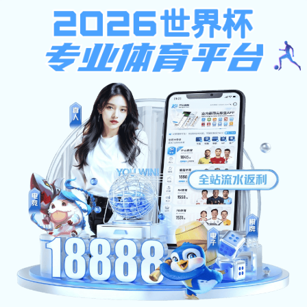
注册入口
威尼斯人登录网址
APP与网页
版入口｜畅享全球体育赛事与
数据服务
欢迎访问
威尼斯人登录网址
，提供全面覆盖足
球、篮球、电竞等项目的赛事资讯与数据内容，
支持
APP下载
与
网页使用
，每日同步更新千场
比赛，聚焦热门体育内容， 助您轻松获取赛事
动态，掌握比赛节奏。