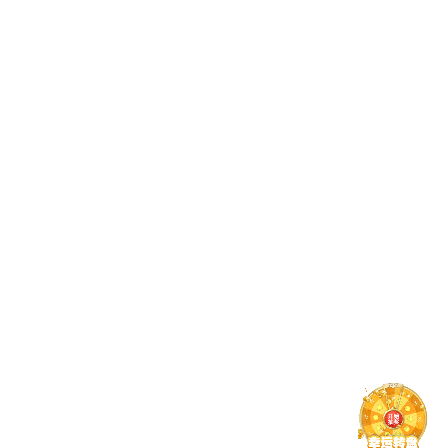
较强终结能力，这使得对手难以防范。
这几位年轻天才各司其职，相互之间形成了一种良好
的互动关系。在进攻端，他们经常进行挡拆配合，通
过快速运转使防守方失去阵型。而在防守端，他们则
齐心协力，共同抵挡住对方攻击。这种“卧虎藏龙”的
局面令对手捉襟见肘，也让他们自身更加稳固。
值得注意的是，这些年轻球员并不满足于当前成绩，
而是始终保持谦逊向上的态度。他们清楚只有持续努
力才能维持竞争力。因此，在休赛期，各自都进行了
针对性的训练，以求进一步突破自我。这种拼搏精
神，无疑为球队注入了新的活力，也让他们更具潜力
去挑战更高层次。
4、第四个小标题