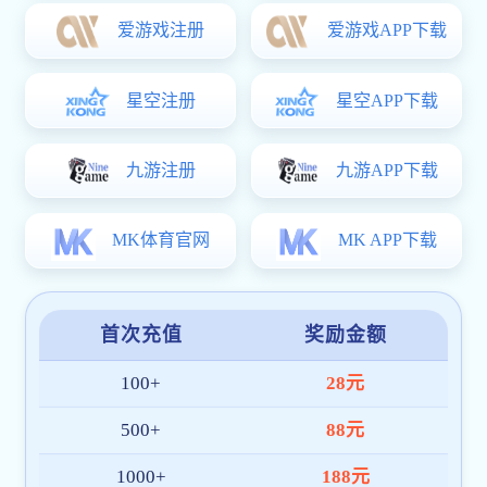
分超过了1500分，这一成就不仅展现了这些球员的卓
越能力，也反映了湖人队在NBA季后赛中的辉煌历
程。而现役超级巨星勒布朗·詹姆斯，在即将迎来新的
季后赛时，仅需再获得11分就能追平这一历史记录，
成为湖人队历史上的第13位得分超1500的球员。本文
将从湖人队的季后赛历史、詹姆斯的个人表现、其他
超级明星对比以及球队未来展望四个方面，深入探讨
这一话题。
1、湖人队季后赛历史
洛杉矶湖人队作为NBA历史上最具影响力和成功的球
队之一，其季后赛历程可谓光辉灿烂。从1949年成立
以来，湖人队便以其独特的风格和强大的实力屡屡闯
入季后赛，多次夺得总冠军。在这个过程中，许多传