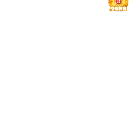
随着新一届季后赛临近，洛杉矶湖人队面临着诸多挑
战。一方面，他们希望在阵容中继续增强深度，以应
对随之而来的激烈竞争；另一方面，他们也希望老将
如勒布朗·詹姆斯能继续发挥关键作用，引领团队走向
胜利。但同时，也需要认真考量未来几年的发展战
略，以确保能够长久稳定地保持竞争力。
对于年轻球员来说，这是一个学习成长的大好机会。
通过跟随像詹姆斯这样经验丰富且技艺精湛的大牌明
星，他们可以快速吸收宝贵经验，从而提升自己的技
术水平。同时，也可以借助于这样的机会锻炼心理素
质，为今后的职业生涯打下坚实基础。
Total, 湖人的未来虽然充满挑战，但也蕴含着机遇。