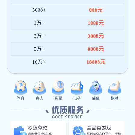
奇球员相继为球队贡献力量，如魔术师约翰逊、科比·
布莱恩特等，他们不仅在常规赛表现突出，更是在关
键时刻挺身而出，为球队赢得胜利。
在湖人的季后赛数据中，能够打破1500分大关的球员
数量仅有12位，这一数字反映了他们在高压环境下所
展现出的非凡实力与毅力。这些球员通过出色的比赛
表现，不仅赢得了个人荣誉，也为整个团队带来了荣
耀。每一个进入这个门槛的人都经历了无数场硬仗，
他们用汗水和拼搏书写着自己的篮球传奇。
这种辉煌并不是偶然，而是长期坚持和努力的结果。
湖人队始终重视培养年轻球员与引进优秀外援，从而
确保他们能够在高水平竞技中保持竞争力。因此，当
我们回顾这些伟大球员的时候，不仅要看到他们的数