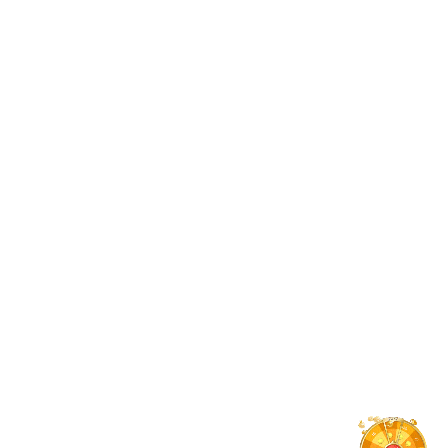
此外，还有如魔术师约翰逊这样的传奇人物，他以传
导进攻著称，通过巧妙策划帮助球队争夺总冠军。他
们都已经证明，在湖人与其他豪门之间竞争时，这些
伟大的运动员如何凭借自身实力改变比赛走向。而如
今，将这一传统延续至今，也成为了新一代玩家需要
面对的重要课题。
同时，各个时代都有不同类型的超级明星，他们各具
特色，各有所长。然而，无论是哪个时代，对于团队
合作精神和个人能力之间平衡的重要性，都始终未
变。这也促使现役顶级选手，如詹姆斯，要不断提升
自我，实现更高目标，与前辈们肩并肩，共同书写更
多辉煌篇章。
4、球队未来展望