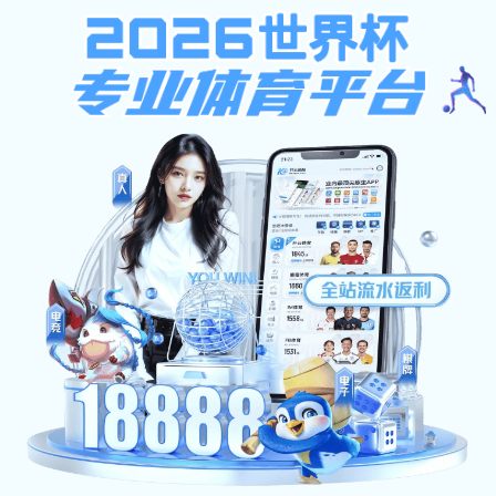
注册入口
威尼斯人登录网址
APP与网页
版入口｜畅享全球体育赛事与
数据服务
欢迎访问
威尼斯人登录网址
，提供全面覆盖足
球、篮球、电竞等项目的赛事资讯与数据内容，
支持
APP下载
与
网页使用
，每日同步更新千场
比赛，聚焦热门体育内容， 助您轻松获取赛事
动态，掌握比赛节奏。