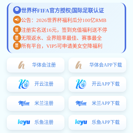
手机App
网页版
湖人队季后赛历史上12人得分超
1500詹姆斯仅需11分追平
2026-06-13 23:42
39 次阅读
首页
/
体育热点
在洛杉矶湖人队的季后赛历史上，只有12名球员的得